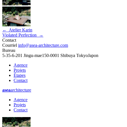
←
Atelier Karin
Violated Perfection
→
Contact
Courriel
info@asea-architecture.com
Bureau
5-35-6-201 Jingu-mae
150-0001 Shibuya Tokyo
Japon
Agence
Projets
Étapes
Contact
asea
architecture
Agence
Projets
Contact